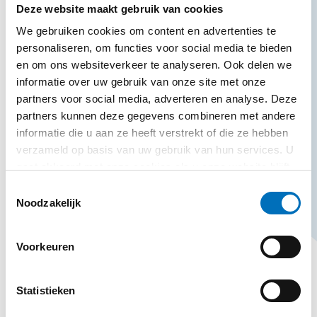
Deze website maakt gebruik van cookies
MASSGEFERTIGTE
We gebruiken cookies om content en advertenties te
INNENAUSSTATTUNG
personaliseren, om functies voor social media te bieden
Das Innere Ihres Koffers
en om ons websiteverkeer te analyseren. Ook delen we
mit Vakuumformen
informatie over uw gebruik van onze site met onze
partners voor social media, adverteren en analyse. Deze
gestalten
partners kunnen deze gegevens combineren met andere
informatie die u aan ze heeft verstrekt of die ze hebben
Bei Serienfertigung kann das Vakuumformen
verzameld op basis van uw gebruik van hun services. U
gaat akkoord met onze cookies als u onze website blijft
der Kofferinnenseite eine elegante und
gebruiken.
Toestemmingsselectie
praktische Lösung bieten. Dazu ist eine Matrize
Noodzakelijk
oder Form erforderlich, in der die Formen
festgelegt werden. Darauf wird eine
Voorkeuren
Kunststoffplatte unter Einwirkung von Wärme
und Vakuum geformt. Bei der Farbgebung und
Statistieken
Veredelung gibt es viele Möglichkeiten, z. B. eine