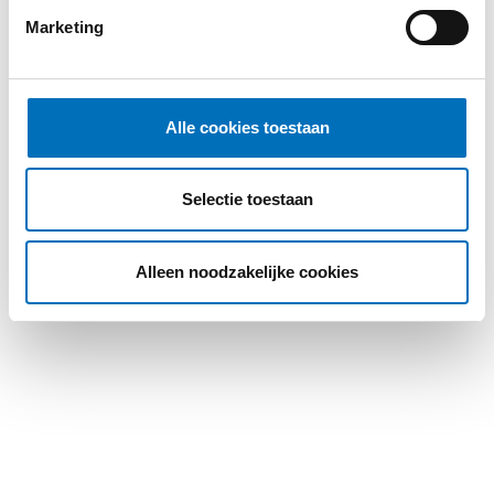
beflockte Oberfläche (Aufbringen einer
Marketing
samtartigen Schicht) oder eine schöne, glatte
Oberfläche.
Alle cookies toestaan
Case checker
Selectie toestaan
Kontakt
Alleen noodzakelijke cookies