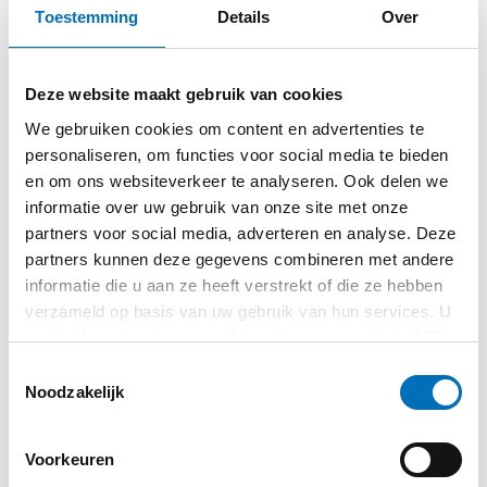
Toestemming
Details
Over
Deze website maakt gebruik van cookies
We gebruiken cookies om content en advertenties te
personaliseren, om functies voor social media te bieden
en om ons websiteverkeer te analyseren. Ook delen we
informatie over uw gebruik van onze site met onze
partners voor social media, adverteren en analyse. Deze
partners kunnen deze gegevens combineren met andere
HOME
informatie die u aan ze heeft verstrekt of die ze hebben
We werken met de
verzameld op basis van uw gebruik van hun services. U
gaat akkoord met onze cookies als u onze website blijft
volgende merken
gebruiken.
Toestemmingsselectie
Noodzakelijk
HPRC
Voorkeuren