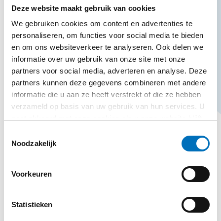
Deze website maakt gebruik van cookies
We gebruiken cookies om content en advertenties te
personaliseren, om functies voor social media te bieden
HOME
STANDAARD KOFFERS
en om ons websiteverkeer te analyseren. Ook delen we
informatie over uw gebruik van onze site met onze
Een aluminium kist, de
partners voor social media, adverteren en analyse. Deze
robuuste lichtgewicht
partners kunnen deze gegevens combineren met andere
informatie die u aan ze heeft verstrekt of die ze hebben
verpakking
verzameld op basis van uw gebruik van hun services. U
gaat akkoord met onze cookies als u onze website blijft
Een aluminium kist is stapelbaar, slagvast en
gebruiken.
Toestemmingsselectie
super degelijk en door de rubber afsluitring
Noodzakelijk
vocht en stofdicht. Een interieur op maat
maakt de kisten compleet zodat de goederen
Voorkeuren
goed beschermd en veilig vervoerd kunnen
worden.
Statistieken